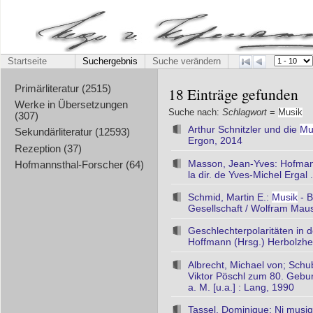
Startseite
Suchergebnis
Suche verändern
Primärliteratur (2515)
18 Einträge gefunden
Werke in Übersetzungen
Suche nach:
Schlagwort
=
Musik
(307)
Arthur Schnitzler und die
Mu
Sekundärliteratur (12593)
Ergon, 2014
Rezeption (37)
Masson, Jean-Yves: Hofmanns
Hofmannsthal-Forscher (64)
la dir. de Yves-Michel Ergal
Schmid, Martin E.:
Musik
- B
Gesellschaft / Wolfram Maus
Geschlechterpolaritäten in 
Hoffmann (Hrsg.) Herbolzhe
Albrecht, Michael von; Schub
Viktor Pöschl zum 80. Gebur
a. M. [u.a.] : Lang, 1990
Tassel, Dominique: Ni musiqu