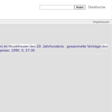
Detailsuche
Impressum
hen im
Musiktheater
des
20. Jahrhunderts : gesammelte Vorträge
des
peiser, 1990, S. 27-35