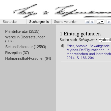
Startseite
Suchergebnis
Suche verändern
Primärliteratur (2515)
1 Eintrag gefunden
Werke in Übersetzungen
Suche nach:
Schlagwort
=
Mythosfi
(307)
Eder, Antonia: Bewältgende
Sekundärliteratur (12593)
Mythos-De/Figurationen. In
Rezeption (37)
theoretischen und literarisc
2014, S. 186-204
Hofmannsthal-Forscher (64)