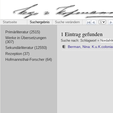
Startseite
Suchergebnis
Suche verändern
Primärliteratur (2515)
1 Eintrag gefunden
Werke in Übersetzungen
Suche nach:
Schlagwort
=
Nordafri
(307)
Berman, Nina: K.u.K.colonial
Sekundärliteratur (12593)
Rezeption (37)
Hofmannsthal-Forscher (64)