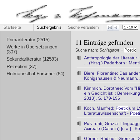
Startseite
Suchergebnis
Suche verändern
Primärliteratur (2515)
11 Einträge gefunden
Werke in Übersetzungen
Suche nach:
Schlagwort
=
Poetik
(307)
Anthropologie der Literatur
Sekundärliteratur (12593)
... (Hrsg.) Paderborn : Ment
Rezeption (37)
Biere, Florentine: Das ande
Hofmannsthal-Forscher (64)
Königshausen & Neumann,
Kimmich, Dorothee: Vom "H
ein Gedicht ist: : Bemerkun
2013), S. 179-196
Koch, Manfred:
Poetik
um 19
Literaturwissenschaft -
Poet
Pulvirenti, Grazia: I linguagg
Acireale (Catania) [u.a.] : 
Görner, Rüdiger: Grenzen, 