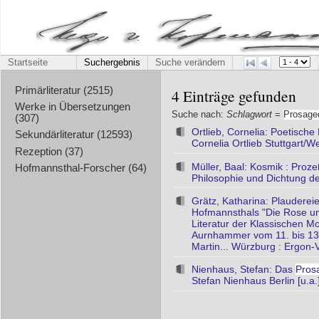
Startseite
Suchergebnis
Suche verändern
Primärliteratur (2515)
4 Einträge gefunden
Werke in Übersetzungen
Suche nach:
Schlagwort
=
Prosage
(307)
Ortlieb, Cornelia: Poetische
Sekundärliteratur (12593)
Cornelia Ortlieb Stuttgart/W
Rezeption (37)
Müller, Baal: Kosmik : Proz
Hofmannsthal-Forscher (64)
Philosophie und Dichtung 
Grätz, Katharina: Plauderei
Hofmannsthals "Die Rose und 
Literatur der Klassischen Mo
Aurnhammer vom 11. bis 13. 
Martin... Würzburg : Ergon-V
Nienhaus, Stefan: Das
Pros
Stefan Nienhaus Berlin [u.a.