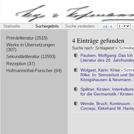
Startseite
Suchergebnis
Suche verändern
Primärliteratur (2515)
4 Einträge gefunden
Werke in Übersetzungen
Suche nach:
Schlagwort
=
Schreib
(307)
Paulsen, Wolfgang: Das Ich
Sekundärliteratur (12593)
Literatur des 20. Jahrhunde
Rezeption (37)
Wolgast, Karin: Krise -
Schr
Hofmannsthal-Forscher (64)
Rilke. In: Sinnverlust und 
Königshausen & Neumann, 2
Spillner, Kirsten: Interkult
für die Germanistik / Kirste
Wende, Bruch, Kontinuum : 
Cornejo; Ekkehard W. Haring