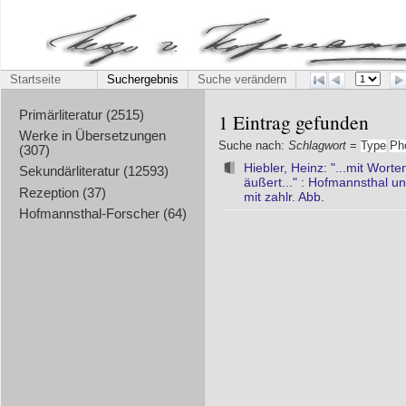
Startseite
Suchergebnis
Suche verändern
Primärliteratur (2515)
1 Eintrag gefunden
Werke in Übersetzungen
Suche nach:
Schlagwort
=
Type
Ph
(307)
Hiebler, Heinz: "...mit Wor
Sekundärliteratur (12593)
äußert..." : Hofmannsthal u
Rezeption (37)
mit zahlr. Abb.
Hofmannsthal-Forscher (64)