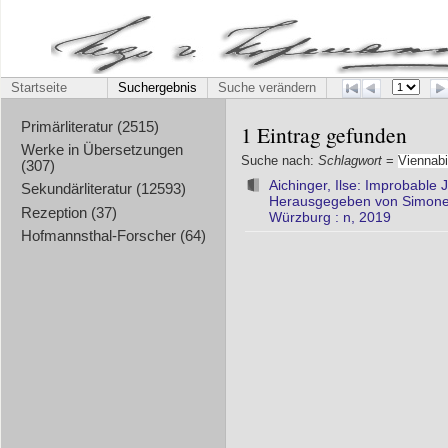
Startseite
Suchergebnis
Suche verändern
Primärliteratur (2515)
1 Eintrag gefunden
Werke in Übersetzungen
Suche nach:
Schlagwort
=
Viennab
(307)
Aichinger, Ilse: Improbable
Sekundärliteratur (12593)
Herausgegeben von Simone F
Rezeption (37)
Würzburg : n, 2019
Hofmannsthal-Forscher (64)