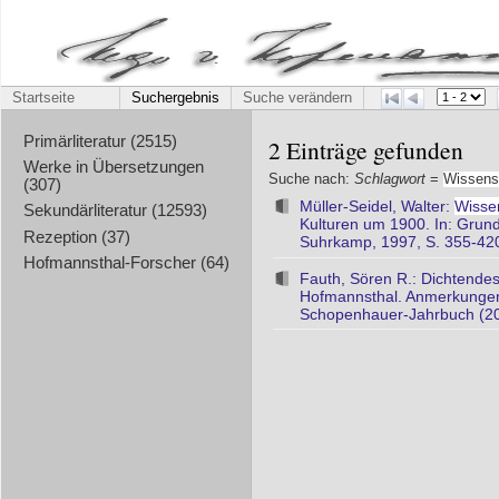
Startseite
Suchergebnis
Suche verändern
Primärliteratur (2515)
2 Einträge gefunden
Werke in Übersetzungen
Suche nach:
Schlagwort
=
Wissensc
(307)
Müller-Seidel, Walter:
Wissen
Sekundärliteratur (12593)
Kulturen um 1900. In: Grundl
Rezeption (37)
Suhrkamp, 1997, S. 355-42
Hofmannsthal-Forscher (64)
Fauth, Sören R.: Dichtend
Hofmannsthal. Anmerkungen
Schopenhauer-Jahrbuch (20