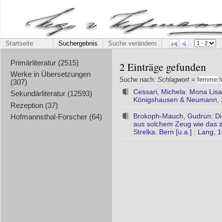
Startseite
Suchergebnis
Suche verändern
Primärliteratur (2515)
2 Einträge gefunden
Werke in Übersetzungen
Suche nach:
Schlagwort
=
femme
f
(307)
Cessari, Michela: Mona Lisa
Sekundärliteratur (12593)
Königshausen & Neumann,
Rezeption (37)
Brokoph-Mauch, Gudrun: D
Hofmannsthal-Forscher (64)
aus solchem Zeug wie das zu
Strelka. Bern [u.a.] : Lang,