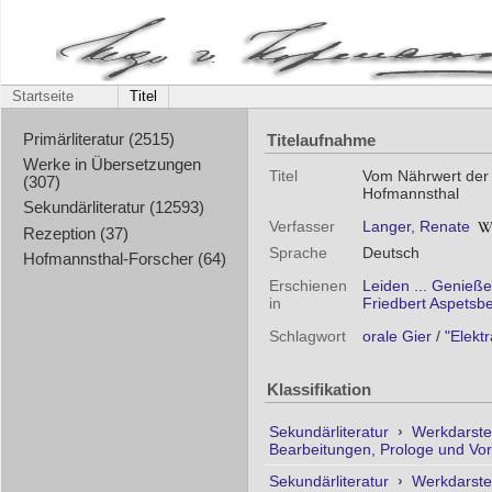
Startseite
Titel
Titelaufnahme
Primärliteratur (2515)
Werke in Übersetzungen
Titel
Vom Nährwert der 
(307)
Hofmannsthal
Sekundärliteratur (12593)
Verfasser
Langer, Renate
Rezeption (37)
Sprache
Deutsch
Hofmannsthal-Forscher (64)
Erschienen
Leiden ... Genieße
in
Friedbert Aspetsbe
Schlagwort
orale Gier
/
"Elektr
Klassifikation
Sekundärliteratur
›
Werkdarste
Bearbeitungen, Prologe und Vo
Sekundärliteratur
›
Werkdarste