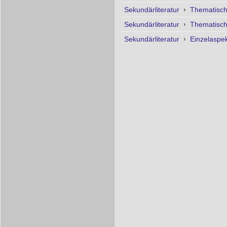
Sekundärliteratur
›
Thematisc
Sekundärliteratur
›
Thematisc
Sekundärliteratur
›
Einzelaspe