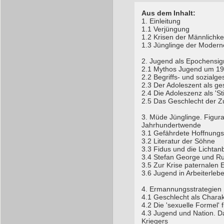
Aus dem Inhalt:
1. Einleitung
1.1 Verjüngung
1.2 Krisen der Männlichke
1.3 Jünglinge der Modern
2. Jugend als Epochensig
2.1 Mythos Jugend um 1
2.2 Begriffs- und sozialge
2.3 Der Adoleszent als ges
2.4 Die Adoleszenz als 'St
2.5 Das Geschlecht der Z
3. Müde Jünglinge. Figura
Jahrhundertwende
3.1 Gefährdete Hoffnungs
3.2 Literatur der Söhne
3.3 Fidus und die Lichtan
3.4 Stefan George und Ru
3.5 Zur Krise paternalen 
3.6 Jugend in Arbeiterle
4. Ermannungsstrategien
4.1 Geschlecht als Charak
4.2 Die 'sexuelle Formel'
4.3 Jugend und Nation. Da
Kriegers