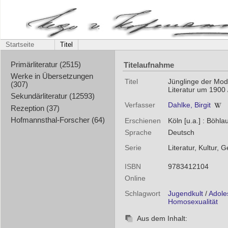
Startseite
Titel
Titelaufnahme
Primärliteratur (2515)
Werke in Übersetzungen
Titel
Jünglinge der Mode
(307)
Literatur um 1900 /
Sekundärliteratur (12593)
Verfasser
Dahlke, Birgit
Rezeption (37)
Hofmannsthal-Forscher (64)
Erschienen
Köln [u.a.] : Böhla
Sprache
Deutsch
Serie
Literatur, Kultur,
ISBN
9783412104
Online
Schlagwort
Jugendkult
/
Adole
Homosexualität
Aus dem Inhalt: