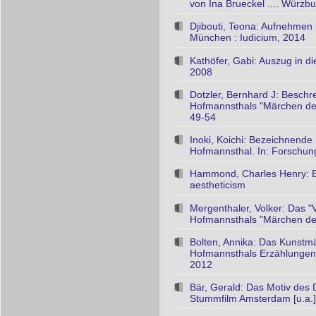
von Ina Brueckel .... Würz
Djibouti, Teona: Aufnehmen 
München : Iudicium, 2014
Kathöfer, Gabi: Auszug in di
2008
Dotzler, Bernhard J: Besch
Hofmannsthals "Märchen der
49-54
Inoki, Koichi: Bezeichnend
Hofmannsthal. In: Forschung
Hammond, Charles Henry: Bl
aestheticism
Mergenthaler, Volker: Das "
Hofmannsthals "Märchen der
Bolten, Annika: Das Kunstm
Hofmannsthals Erzählungen '
2012
Bär, Gerald: Das Motiv des 
Stummfilm Amsterdam [u.a.]