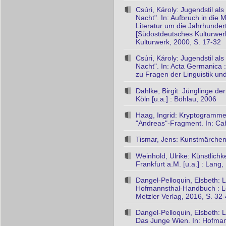
Csúri, Károly: Jugendstil a
Nacht". In: Aufbruch in di
Literatur um die Jahrhunde
[Südostdeutsches Kulturwerk
Kulturwerk, 2000, S. 17-32
Csúri, Károly: Jugendstil a
Nacht". In: Acta Germanica : 
zu Fragen der Linguistik un
Dahlke, Birgit: Jünglinge de
Köln [u.a.] : Böhlau, 2006
Haag, Ingrid: Kryptogramme
"Andreas"-Fragment. In: Cah
Tismar, Jens: Kunstmärchen 
Weinhold, Ulrike: Künstlich
Frankfurt a.M. [u.a.] : Lang
Dangel-Pelloquin, Elsbeth: 
Hofmannsthal-Handbuch : Lebe
Metzler Verlag, 2016, S. 32
Dangel-Pelloquin, Elsbeth:
Das Junge Wien. In: Hofmann