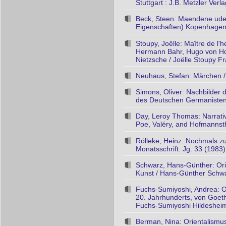
Stuttgart : J.B. Metzler Verl
Beck, Steen: Maendene uden
Eigenschaften) Kopenhagen
Stoupy, Joëlle: Maître de l'
Hermann Bahr, Hugo von Ho
Nietzsche / Joëlle Stoupy Fr
Neuhaus, Stefan: Märchen /
Simons, Oliver: Nachbilder 
des Deutschen Germanistenv
Day, Leroy Thomas: Narrativ
Poe, Valéry, and Hofmannsth
Rölleke, Heinz: Nochmals z
Monatsschrift. Jg. 33 (1983
Schwarz, Hans-Günther: Orien
Kunst / Hans-Günther Schwa
Fuchs-Sumiyoshi, Andrea: O
20. Jahrhunderts, von Goet
Fuchs-Sumiyoshi Hildesheim 
Berman, Nina: Orientalismus