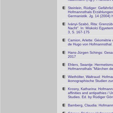
Steinlein, Rüdiger: Gefährl
Hofmannsthals Erzählungen "
Germanistik. Jg. 14 (2004) H
Iványi-Szabó, Rita: Grenzü
Nacht". In: Miskolci Egyetem
3, S. 167-175
Camion, Arlette: Géométrie 
de Hugo von Hofmannsthal. In
Hans-Jürgen Schings: Gesam
2017
Ehlers, Swantje: Hermetism
Hofmannsthals "Märchen der 
Wiethölter, Waltraud: Hofma
ikonographische Studien zu
Krosny, Katharina: Hofmanns
affinities and antipathies /
Studies. Ed. by Rüdiger Gör
Bamberg, Claudia: Hofmannst