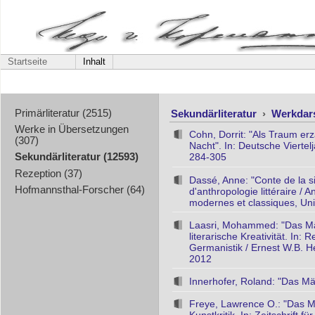
Startseite
Inhalt
Sekundärliteratur
›
Werkdar
Primärliteratur (2515)
Werke in Übersetzungen
Cohn, Dorrit: "Als Traum er
(307)
Nacht". In: Deutsche Viertel
284-305
Sekundärliteratur (12593)
Rezeption (37)
Dassé, Anne: "Conte de la si
Hofmannsthal-Forscher (64)
d'anthropologie littéraire / 
modernes et classiques, Uni
Laasri, Mohammed: "Das Mär
literarische Kreativität. In:
Germanistik / Ernest W.B. He
2012
Innerhofer, Roland: "Das Mä
Freye, Lawrence O.: "Das M