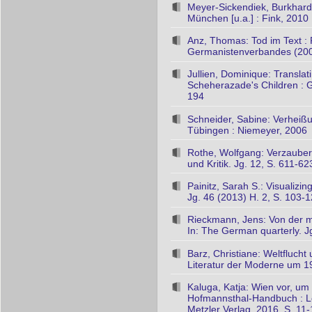
Meyer-Sickendiek, Burkhard:
München [u.a.] : Fink, 2010
Anz, Thomas: Tod im Text : 
Germanistenverbandes (200
Jullien, Dominique: Translat
Scheherazade's Children : G
194
Schneider, Sabine: Verheißu
Tübingen : Niemeyer, 2006
Rothe, Wolfgang: Verzauberun
und Kritik. Jg. 12, S. 611-62
Painitz, Sarah S.: Visualizi
Jg. 46 (2013) H. 2, S. 103-
Rieckmann, Jens: Von der m
In: The German quarterly. J
Barz, Christiane: Weltfluch
Literatur der Moderne um 190
Kaluga, Katja: Wien vor, um
Hofmannsthal-Handbuch : Lebe
Metzler Verlag, 2016, S. 11