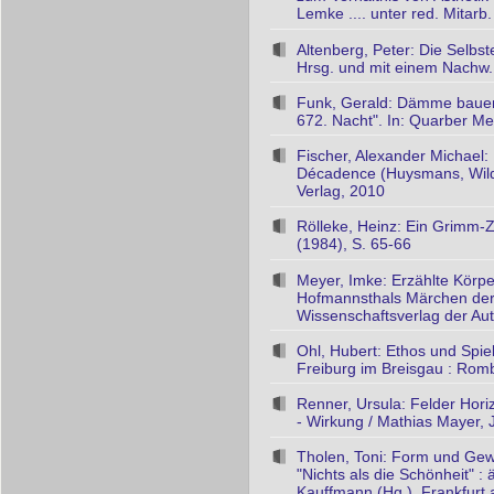
Lemke .... unter red. Mitarb
Altenberg, Peter: Die Selbs
Hrsg. und mit einem Nachw. 
Funk, Gerald: Dämme bauen 
672. Nacht". In: Quarber Mer
Fischer, Alexander Michael
Décadence (Huysmans, Wild
Verlag, 2010
Rölleke, Heinz: Ein Grimm-Z
(1984), S. 65-66
Meyer, Imke: Erzählte Körpe
Hofmannsthals Märchen der 67
Wissenschaftsverlag der Aut
Ohl, Hubert: Ethos und Spi
Freiburg im Breisgau : Rom
Renner, Ursula: Felder Hor
- Wirkung / Mathias Mayer, J
Tholen, Toni: Form und Gew
"Nichts als die Schönheit" 
Kauffmann (Hg.). Frankfurt 