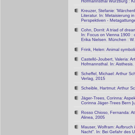
Hofmannsthal Würzburg : 
Kreuzer, Stefanie: 'Märche
Literatur. In: Metaisierung 
Perspektiven - Metagattunge
Cohn, Dorrit: A triad of dr
In: Focus on Vienna 1900 : ch
Erika Nielsen. München : W.
Frink, Helen: Animal symbol
Castelló-Joubert, Valeria: 
Hofmannsthal. In: Aisthesis.
Scheffel, Michael: Arthur Sc
Verlag, 2015
Scheible, Hartmut: Arthur S
Jäger-Trees, Corinna: Aspe
Corinna Jäger-Trees Bern [u
Rosso Chioso, Fernanda: Att
Alinea, 2005
Mauser, Wolfram: Aufbruch 
Nacht". In: Bei Gefahr des U