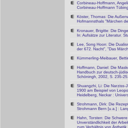
Corbineau-Hoffmann, Angelika
Corbineau-Hoffmann Tübinge
Köster, Thomas: Die Außenwe
Hofmannsthals "Märchen der 6
Kronauer, Brigitte: Die Din
In: Aufsätze zur Literatur. St
Lee, Song Hoon: Die Duali
der 672. Nacht", "Das Märc
Kümmerling-Meibauer, Betti
Hoffmann, Daniel: Die Mask
Handbuch zur deutsch-jüdisc
Schöningh, 2002, S. 235-25
Shuangzhi, Li: Die Narziss-
1900 am Beispiel von Leop
Heidelberg, Neckar : Univer
Strohmann, Dirk: Die Rezept
Strohmann Bern [u.a.] : Lan
Hahn, Torsten: Die Schwere
Unverständlichkeit der Arbei
zum Verhältnis von Ästhetik