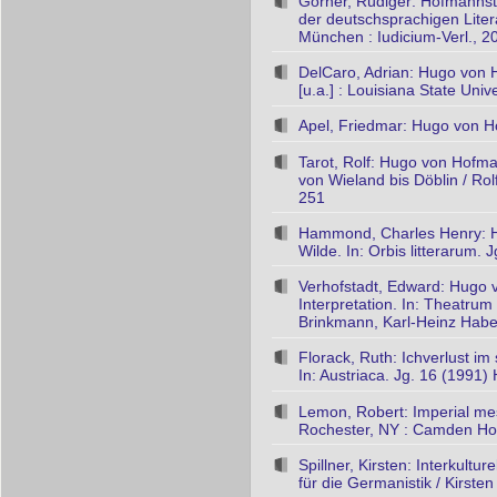
Görner, Rüdiger: Hofmannsth
der deutschsprachigen Liter
München : Iudicium-Verl., 2
DelCaro, Adrian: Hugo von H
[u.a.] : Louisiana State Univ
Apel, Friedmar: Hugo von Hof
Tarot, Rolf: Hugo von Hofma
von Wieland bis Döblin / Rol
251
Hammond, Charles Henry: Hu
Wilde. In: Orbis litterarum. 
Verhofstadt, Edward: Hugo 
Interpretation. In: Theatru
Brinkmann, Karl-Heinz Haber
Florack, Ruth: Ichverlust i
In: Austriaca. Jg. 16 (1991)
Lemon, Robert: Imperial mes
Rochester, NY : Camden Ho
Spillner, Kirsten: Interkult
für die Germanistik / Kirste