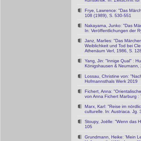
Kunstkritik. In: Zeitschrift 
Frye, Lawrence: "Das Märche
108 (1989), S. 530-551
Nakayama, Junko: "Das Mär
In: Veröffentlichungen der 
Janz, Marlies: "Das Märchen 
Weiblichkeit und Tod bei Cl
Athenäum Verl, 1986, S. 12
Yang, Jin: "Innige Qual" : 
Königshausen & Neumann,
Lossau, Christine von: "Nach
Hofmannsthals Werk 2019
Fichert, Anna: "Orientalisch
von Anna Fichert Marburg : 
Marx, Karl: "Reise im nördli
culturelle. In: Austriaca. Jg
Stoupy, Joëlle: "Wenn das Ha
105
Grundmann, Heike: 'Mein Le