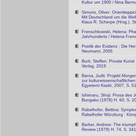
Kultur um 1900 / Nina Berma
Simons, Oliver: Orientteppi
Mit Deutschland um die Welt
Klaus R. Scherpe (Hrsg.). Stu
Frenschkowski, Helena: Phan
Jahrhunderts / Helena Frens
Poetik der Evidenz : Die He
Neumann, 2005
Burk, Steffen: Private Kuns
Verlag, 2019
Barna, Judit: Projekt Morge
zur kulturwissenschaftliche
Egyetemi Kiadó, 2007, S. 5
Ishimaru, Shoji: Prosa des 
Bungaku (1978) H. 60, S. 2
Rabelhofer, Bettina: Sympto
Rabelhofer Würzburg : Kön
Barker, Andrew: The triumph
Review (1979) H. 74, S. 34