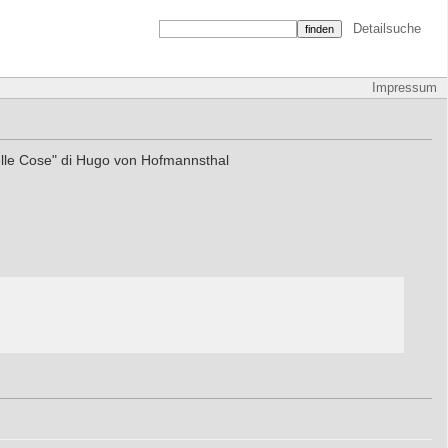
Detailsuche
Impressum
delle Cose" di Hugo von Hofmannsthal