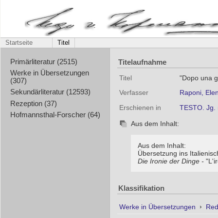
Startseite
Titel
Titelaufnahme
Primärliteratur (2515)
Werke in Übersetzungen
Titel
"Dopo una gu
(307)
Sekundärliteratur (12593)
Verfasser
Raponi, Ele
Rezeption (37)
Erschienen in
TESTO. Jg. 
Hofmannsthal-Forscher (64)
Aus dem Inhalt:
Aus dem Inhalt:
Übersetzung ins Italienisc
Die Ironie der Dinge -
"L'i
Klassifikation
Werke in Übersetzungen
›
Red