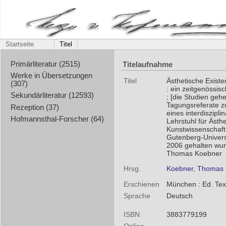
Startseite
Titel
Titelaufnahme
Primärliteratur (2515)
Werke in Übersetzungen
Titel
Ästhetische Existe
(307)
: ein zeitgenössi
Sekundärliteratur (12593)
; [die Studien geh
Tagungsreferate z
Rezeption (37)
eines interdiszip
Hofmannsthal-Forscher (64)
Lehrstuhl für Ästh
Kunstwissenschaft
Gutenberg-Univers
2006 gehalten wur
Thomas Koebner
Hrsg.
Koebner, Thomas
Erschienen
München : Ed. Text
Sprache
Deutsch
ISBN
3883779199