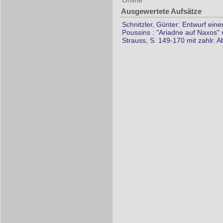
Online
Ausgewertete Aufsätze
Schnitzler, Günter: Entwurf ein
Poussins : "Ariadne auf Naxos"
Strauss, S. 149-170 mit zahlr. 