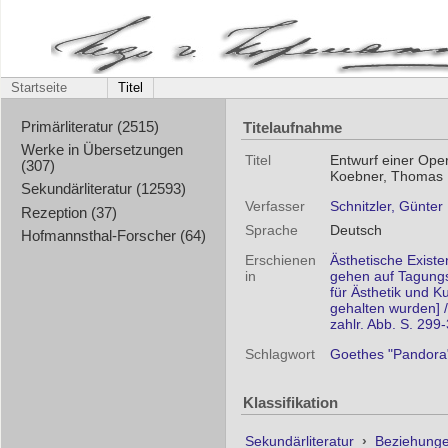
Startseite
Titel
Titelaufnahme
Primärliteratur (2515)
Werke in Übersetzungen
Titel
Entwurf einer Ope
(307)
Koebner, Thomas
Sekundärliteratur (12593)
Verfasser
Schnitzler, Günter
Rezeption (37)
Sprache
Deutsch
Hofmannsthal-Forscher (64)
Erschienen
Ästhetische Existe
in
gehen auf Tagungs
für Ästhetik und 
gehalten wurden] /
zahlr. Abb. S. 299
Schlagwort
Goethes "Pandora
Klassifikation
Sekundärliteratur
›
Beziehunge