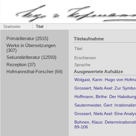
Startseite
Titel
Titelaufnahme
Primärliteratur (2515)
Werke in Übersetzungen
Titel
(307)
Sekundärliteratur (12593)
Erschienen
Rezeption (37)
Sprache
Ausgewertete Aufsätze
Hofmannsthal-Forscher (64)
Wolgast, Karin: Hugo von Hofma
Grossert, Niels Axel: Zur Symbo
Hoffmann, Birthe: Der Habsburg
Sautermeister, Gert: Irrationa
Grossert, Niels Axel: Eine Anal
Bohnen, Klaus: Determinationsl
89-106