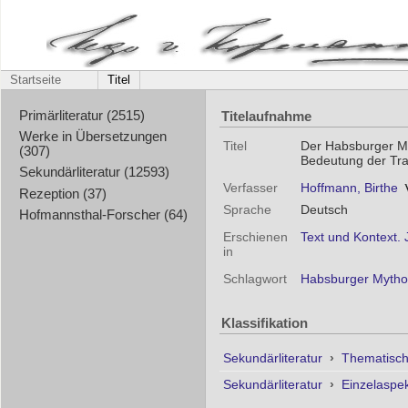
Startseite
Titel
Titelaufnahme
Primärliteratur (2515)
Werke in Übersetzungen
Titel
Der Habsburger My
(307)
Bedeutung der Tra
Sekundärliteratur (12593)
Verfasser
Hoffmann, Birthe
Rezeption (37)
Sprache
Deutsch
Hofmannsthal-Forscher (64)
Erschienen
Text und Kontext. 
in
Schlagwort
Habsburger Mytho
Klassifikation
Sekundärliteratur
›
Thematisc
Sekundärliteratur
›
Einzelaspe