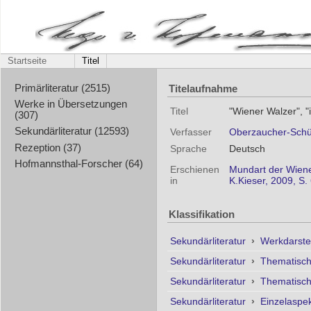
Startseite
Titel
Titelaufnahme
Primärliteratur (2515)
Werke in Übersetzungen
Titel
"Wiener Walzer", "i
(307)
Sekundärliteratur (12593)
Verfasser
Oberzaucher-Schül
Rezeption (37)
Sprache
Deutsch
Hofmannsthal-Forscher (64)
Erschienen
Mundart der Wiene
in
K.Kieser, 2009, S.
Klassifikation
Sekundärliteratur
›
Werkdarste
Sekundärliteratur
›
Thematisc
Sekundärliteratur
›
Thematisc
Sekundärliteratur
›
Einzelaspe