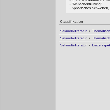
- Grete Wiesenthal als "
- "Menschenfrühling"
- Sphärisches Schweben,
Klassifikation
Sekundärliteratur
›
Thematisc
Sekundärliteratur
›
Thematisc
Sekundärliteratur
›
Einzelaspe