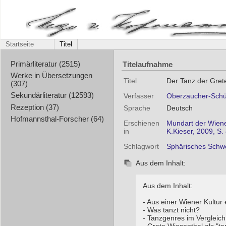
Startseite
Titel
Titelaufnahme
Primärliteratur (2515)
Werke in Übersetzungen
Titel
Der Tanz der Gret
(307)
Sekundärliteratur (12593)
Verfasser
Oberzaucher-Schül
Rezeption (37)
Sprache
Deutsch
Hofmannsthal-Forscher (64)
Erschienen
Mundart der Wiene
in
K.Kieser, 2009, S.
Schlagwort
Sphärisches Sch
Aus dem Inhalt:
Aus dem Inhalt:
- Aus einer Wiener Kultur 
- Was tanzt nicht?
- Tanzgenres im Vergleich