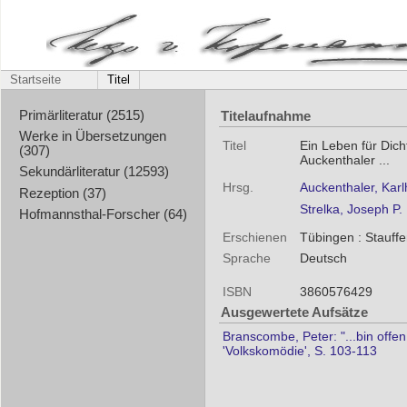
Startseite
Titel
Titelaufnahme
Primärliteratur (2515)
Werke in Übersetzungen
Titel
Ein Leben für Dich
(307)
Auckenthaler ...
Sekundärliteratur (12593)
Hrsg.
Auckenthaler, Karl
Rezeption (37)
Strelka, Joseph P.
Hofmannsthal-Forscher (64)
Erschienen
Tübingen : Stauffe
Sprache
Deutsch
ISBN
3860576429
Ausgewertete Aufsätze
Branscombe, Peter: "...bin offen
'Volkskomödie', S. 103-113