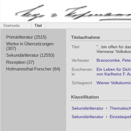
Startseite
Titel
Titelaufnahme
Primärliteratur (2515)
Werke in Übersetzungen
Titel
"...bin offen für d
(307)
Viennese 'Volksko
Sekundärliteratur (12593)
Verfasser
Branscombe, Pete
Rezeption (37)
Hofmannsthal-Forscher (64)
Erschienen
Ein Leben für Dich
in
von Karlheinz F. A
Schlagwort
Wiener Volkskomö
Klassifikation
Sekundärliteratur
›
Thematisc
Sekundärliteratur
›
Einzelaspe