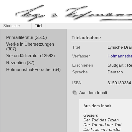
Startseite
Titel
Titelaufnahme
Primärliteratur (2515)
Werke in Übersetzungen
Titel
Lyrische Dr
(307)
Sekundärliteratur (12593)
Verfasser
Hofmannstha
Rezeption (37)
Erschienen
Stuttgart : 
Hofmannsthal-Forscher (64)
Sprache
Deutsch
ISBN
3150180384
Aus dem Inhalt:
Aus dem Inhalt:
Gestern
Der Tod des Tizian
Der Tor und der Tod
Die Frau im Fenster