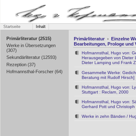
Startseite
Inhalt
Primärliteratur
›
Einzelne W
Primärliteratur (2515)
Bearbeitungen, Prologe und 
Werke in Übersetzungen
(307)
Hofmannsthal, Hugo von: Ge
Sekundärliteratur (12593)
Herausgegeben von Dieter L
Dieter Lamping und Frank Zip
Rezeption (37)
Hofmannsthal-Forscher (64)
Gesammelte Werke: Gedichte
Beratung mit Rudolf Hirsch] 
Hofmannsthal, Hugo von: L
Stuttgart : Reclam, 2000
Hofmannsthal, Hugo von: Sä
Gerhard Pott und Christoph 
Werke in zehn Bänden / Hug