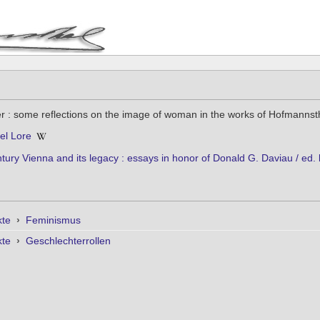
er : some reflections on the image of woman in the works of Hofmanns
el Lore
tury Vienna and its legacy : essays in honor of Donald G. Daviau / ed. by 
kte
›
Feminismus
kte
›
Geschlechterrollen