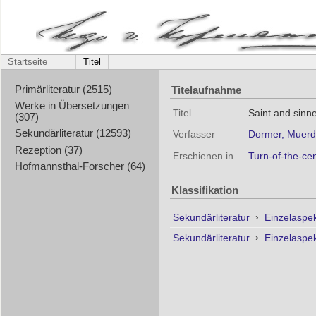
Startseite
Titel
Titelaufnahme
Primärliteratur (2515)
Werke in Übersetzungen
Titel
Saint and sinn
(307)
Sekundärliteratur (12593)
Verfasser
Dormer, Muerd
Rezeption (37)
Erschienen in
Turn-of-the-cen
Hofmannsthal-Forscher (64)
Klassifikation
Sekundärliteratur
›
Einzelaspe
Sekundärliteratur
›
Einzelaspe