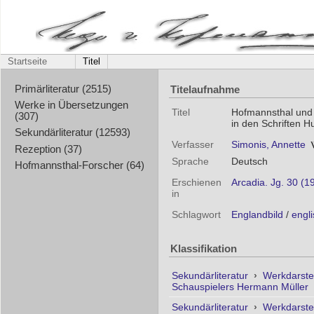
Startseite
Titel
Titelaufnahme
Primärliteratur (2515)
Werke in Übersetzungen
Titel
Hofmannsthal und d
(307)
in den Schriften 
Sekundärliteratur (12593)
Verfasser
Simonis, Annette
Rezeption (37)
Sprache
Deutsch
Hofmannsthal-Forscher (64)
Erschienen
Arcadia. Jg. 30 (1
in
Schlagwort
Englandbild
/
engli
Klassifikation
Sekundärliteratur
›
Werkdarste
Schauspielers Hermann Müller
Sekundärliteratur
›
Werkdarste