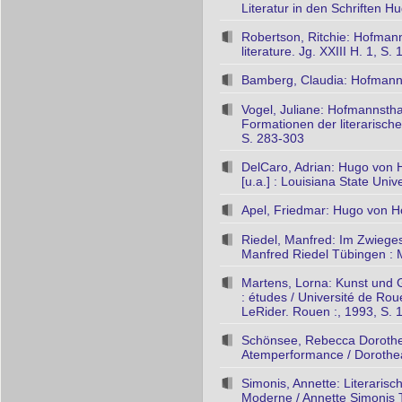
Literatur in den Schriften H
Robertson, Ritchie: Hofmann
literature. Jg. XXIII H. 1, S.
Bamberg, Claudia: Hofmannst
Vogel, Juliane: Hofmannsthal
Formationen der literarische
S. 283-303
DelCaro, Adrian: Hugo von H
[u.a.] : Louisiana State Univ
Apel, Friedmar: Hugo von Hof
Riedel, Manfred: Im Zwiege
Manfred Riedel Tübingen : 
Martens, Lorna: Kunst und 
: études / Université de Ro
LeRider. Rouen :, 1993, S. 
Schönsee, Rebecca Dorothe
Atemperformance / Dorothe
Simonis, Annette: Literaris
Moderne / Annette Simonis 