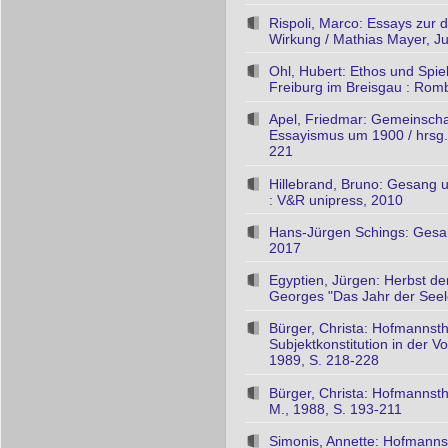
Rispoli, Marco: Essays zur 
Wirkung / Mathias Mayer, Jul
Ohl, Hubert: Ethos und Spi
Freiburg im Breisgau : Rom
Apel, Friedmar: Gemeinscha
Essayismus um 1900 / hrsg.
221
Hillebrand, Bruno: Gesang u
: V&R unipress, 2010
Hans-Jürgen Schings: Gesam
2017
Egyptien, Jürgen: Herbst de
Georges "Das Jahr der Seele
Bürger, Christa: Hofmannsth
Subjektkonstitution in der V
1989, S. 218-228
Bürger, Christa: Hofmannsth
M., 1988, S. 193-211
Simonis, Annette: Hofmannst