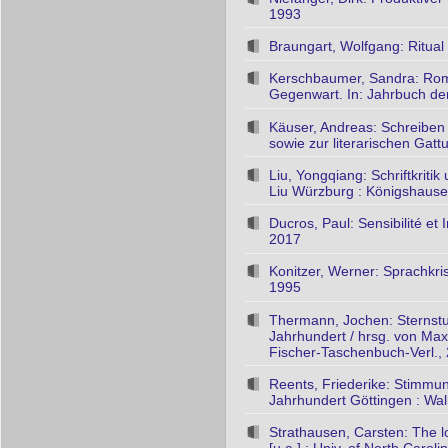
1993
Braungart, Wolfgang: Ritual
Kerschbaumer, Sandra: Roman
Gegenwart. In: Jahrbuch der
Käuser, Andreas: Schreiben
sowie zur literarischen Gat
Liu, Yongqiang: Schriftkrit
Liu Würzburg : Königshaus
Ducros, Paul: Sensibilité e
2017
Konitzer, Werner: Sprachkr
1995
Thermann, Jochen: Sternstun
Jahrhundert / hrsg. von Max
Fischer-Taschenbuch-Verl.,
Reents, Friederike: Stimmung
Jahrhundert Göttingen : Wal
Strathausen, Carsten: The lo