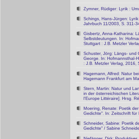
Zymner, Rüdiger: Lyrik : Um
Schings, Hans-Jürgen: Lyri
Jahrbuch 11/2003, S. 311-3
Gisbertz, Anna-Katharina: Lä
Selbstdeutungen. In: Hofman
Stuttgart : J.B. Metzler Verl
Schuster, Jörg: Längs- und
George. In: Hofmannsthal-Ha
: J.B. Metzler Verlag, 2016,
Hagemann, Alfred: Natur bei 
Hagemann Frankfurt am Main
Stern, Martin: Natur und La
in der österreichischen Lite
l'Europe Littéraire]. Hrsg. R
Moering, Renate: Poetik der
Gedichte". In: Zeitschrift f
Schneider, Sabine: Poetik d
Gedichte" / Sabine Schneider
Niefänger, Dirk: Produktive