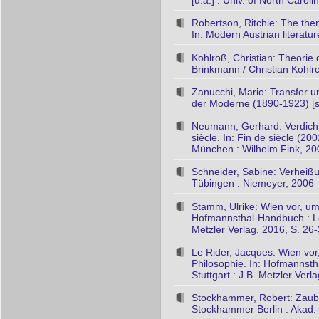
[u.a.] : Univ. of North Carol
Robertson, Ritchie: The the
In: Modern Austrian literatur
Kohlroß, Christian: Theorie
Brinkmann / Christian Koh
Zanucchi, Mario: Transfer u
der Moderne (1890-1923) [s
Neumann, Gerhard: Verdich
siècle. In: Fin de siècle (2
München : Wilhelm Fink, 20
Schneider, Sabine: Verheißu
Tübingen : Niemeyer, 2006
Stamm, Ulrike: Wien vor, um
Hofmannsthal-Handbuch : Lebe
Metzler Verlag, 2016, S. 26
Le Rider, Jacques: Wien vo
Philosophie. In: Hofmannsth
Stuttgart : J.B. Metzler Verl
Stockhammer, Robert: Zauber
Stockhammer Berlin : Akad.-