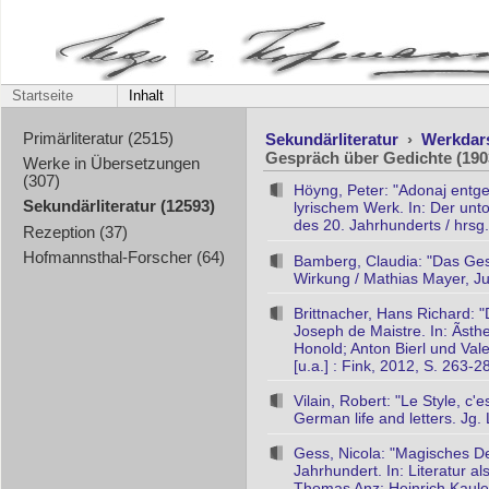
Startseite
Inhalt
Sekundärliteratur
›
Werkdar
Primärliteratur (2515)
Gespräch über Gedichte (190
Werke in Übersetzungen
(307)
Höyng, Peter: "Adonaj entg
Sekundärliteratur (12593)
lyrischem Werk. In: Der unto
des 20. Jahrhunderts / hrsg. 
Rezeption (37)
Hofmannsthal-Forscher (64)
Bamberg, Claudia: "Das Ges
Wirkung / Mathias Mayer, Jul
Brittnacher, Hans Richard: 
Joseph de Maistre. In: Ãsthe
Honold; Anton Bierl und Val
[u.a.] : Fink, 2012, S. 263-2
Vilain, Robert: "Le Style, c'
German life and letters. Jg.
Gess, Nicola: "Magisches De
Jahrhundert. In: Literatur a
Thomas Anz; Heinrich Kaulen