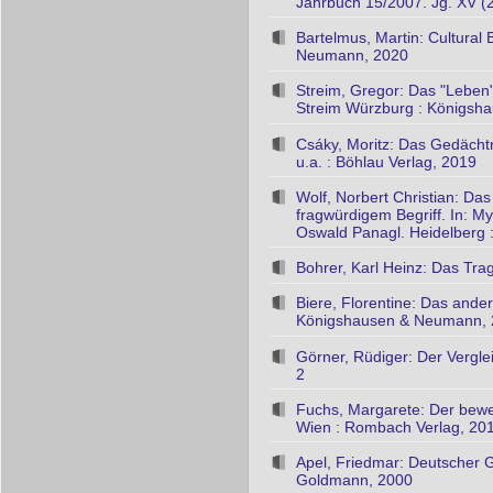
Jahrbuch 15/2007. Jg. XV (
Bartelmus, Martin: Cultural
Neumann, 2020
Streim, Gregor: Das "Leben"
Streim Würzburg : Königsh
Csáky, Moritz: Das Gedächtni
u.a. : Böhlau Verlag, 2019
Wolf, Norbert Christian: Das
fragwürdigem Begriff. In: 
Oswald Panagl. Heidelberg :
Bohrer, Karl Heinz: Das Tra
Biere, Florentine: Das ander
Königshausen & Neumann,
Görner, Rüdiger: Der Vergle
2
Fuchs, Margarete: Der beweg
Wien : Rombach Verlag, 20
Apel, Friedmar: Deutscher G
Goldmann, 2000