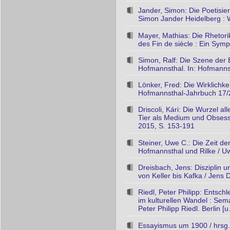
Jander, Simon: Die Poetisie
Simon Jander Heidelberg : 
Mayer, Mathias: Die Rhetor
des Fin de siècle : Ein Sym
Simon, Ralf: Die Szene der 
Hofmannsthal. In: Hofmanns
Lönker, Fred: Die Wirklichk
Hofmannsthal-Jahrbuch 17/2
Driscoli, Kári: Die Wurzel a
Tier als Medium und Obsessi
2015, S. 153-191
Steiner, Uwe C.: Die Zeit der
Hofmannsthal und Rilke / U
Dreisbach, Jens: Disziplin u
von Keller bis Kafka / Jens D
Riedl, Peter Philipp: Entsc
im kulturellen Wandel : Sem
Peter Philipp Riedl. Berlin [
Essayismus um 1900 / hrsg.