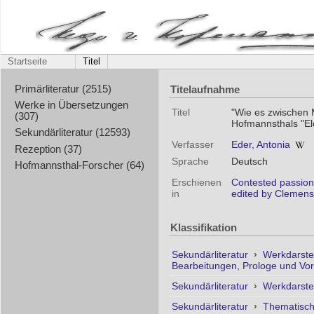
Startseite
Titel
Titelaufnahme
Primärliteratur (2515)
Werke in Übersetzungen
Titel
"Wie es zwischen 
(307)
Hofmannsthals "El
Sekundärliteratur (12593)
Verfasser
Eder, Antonia
Rezeption (37)
Sprache
Deutsch
Hofmannsthal-Forscher (64)
Erschienen
Contested passions
in
edited by Clemens
Klassifikation
Sekundärliteratur
›
Werkdarste
Bearbeitungen, Prologe und Vo
Sekundärliteratur
›
Werkdarste
Sekundärliteratur
›
Thematisc