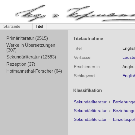
Startseite
Titel
Titelaufnahme
Primärliteratur (2515)
Werke in Übersetzungen
Titel
Englis
(307)
Sekundärliteratur (12593)
Verfasser
Lauste
Rezeption (37)
Erschienen in
Anglo-
Hofmannsthal-Forscher (64)
Schlagwort
Englis
Klassifikation
Sekundärliteratur
›
Beziehunge
Sekundärliteratur
›
Beziehunge
Sekundärliteratur
›
Einzelaspe