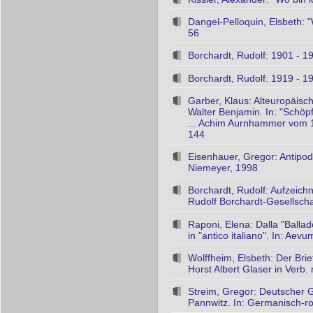
Dangel-Pelloquin, Elsbeth: 
56
Borchardt, Rudolf: 1901 - 1
Borchardt, Rudolf: 1919 - 1
Garber, Klaus: Alteuropäisc
Walter Benjamin. In: "Schöpf
... Achim Aurnhammer vom 11.
144
Eisenhauer, Gregor: Antipo
Niemeyer, 1998
Borchardt, Rudolf: Aufzeic
Rudolf Borchardt-Gesellsch
Raponi, Elena: Dalla "Ballad
in "antico italiano". In: Aev
Wolffheim, Elsbeth: Der Bri
Horst Albert Glaser in Verb. 
Streim, Gregor: Deutscher G
Pannwitz. In: Germanisch-ro