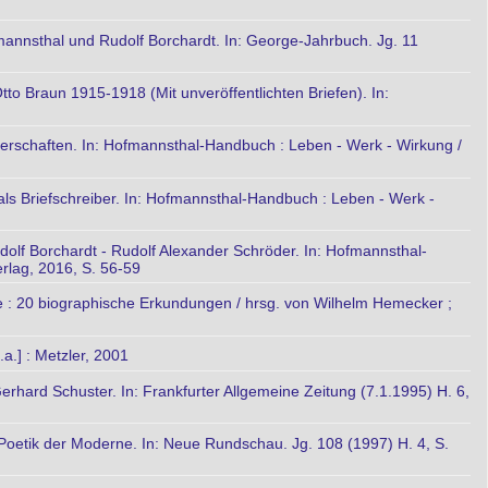
annsthal und Rudolf Borchardt. In: George-Jahrbuch. Jg. 11
tto Braun 1915-1918 (Mit unveröffentlichten Briefen). In:
berschaften. In: Hofmannsthal-Handbuch : Leben - Werk - Wirkung /
 als Briefschreiber. In: Hofmannsthal-Handbuch : Leben - Werk -
olf Borchardt - Rudolf Alexander Schröder. In: Hofmannsthal-
erlag, 2016, S. 56-59
rte : 20 biographische Erkundungen / hrsg. von Wilhelm Hemecker ;
.a.] : Metzler, 2001
rhard Schuster. In: Frankfurter Allgemeine Zeitung (7.1.1995) H. 6,
 Poetik der Moderne. In: Neue Rundschau. Jg. 108 (1997) H. 4, S.