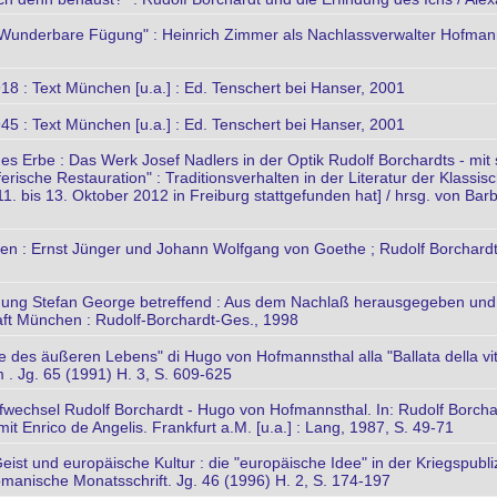
"Wunderbare Fügung" : Heinrich Zimmer als Nachlassverwalter Hofmann
918 : Text München [u.a.] : Ed. Tenschert bei Hanser, 2001
945 : Text München [u.a.] : Ed. Tenschert bei Hanser, 2001
hes Erbe : Das Werk Josef Nadlers in der Optik Rudolf Borchardts - m
erische Restauration" : Traditionsverhalten in der Literatur der Klassi
 bis 13. Oktober 2012 in Freiburg stattgefunden hat] / hrsg. von Barba
den : Ernst Jünger und Johann Wolfgang von Goethe ; Rudolf Borchard
hnung Stefan George betreffend : Aus dem Nachlaß herausgegeben und e
aft München : Rudolf-Borchardt-Ges., 1998
e des äußeren Lebens" di Hugo von Hofmannsthal alla "Ballata della vit
um . Jg. 65 (1991) H. 3, S. 609-625
efwechsel Rudolf Borchardt - Hugo von Hofmannsthal. In: Rudolf Borcha
mit Enrico de Angelis. Frankfurt a.M. [u.a.] : Lang, 1987, S. 49-71
eist und europäische Kultur : die "europäische Idee" in der Kriegspubl
manische Monatsschrift. Jg. 46 (1996) H. 2, S. 174-197