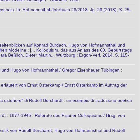
sthals. In: Hofmannsthal-Jahrbuch 26/2018. Jg. 26 (2018), S. 25-
it seitenblicken auf Konrad Burdach, Hugo von Hofmannsthal und
schen Moderne ; [... Kolloquium, das aus Anlass des 60. Geburtstags
ra Beßlich, Dieter Martin... Würzburg : Ergon-Verl, 2014, S. 115-
t und Hugo von Hofmannsthal / Gregor Eisenhauer Tübingen :
rläutert von Ernst Osterkamp / Ernst Osterkamp im Auftrag der
a esteriore" di Rudolf Borchardt : un esempio di traduzione poetica
rdt : 1877-1945 : Referate des Pisaner Colloquiums / Hrsg. von
izistik von Rudolf Borchardt, Hugo von Hofmannsthal und Rudolf