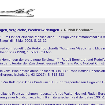
ngen, Vergleiche, Wechselwirkungen
›
Rudolf Borchardt
 "...mir ist der einzelne Mensch alles..." : Hugo von Hofmannsthal als
 Blaga" din Sibiu, 2008, S. 23-32
hied vom Sonett" : Zu Rudolf Borchardts "Autumnus"-Gedichten. Mit e
 theodisca (1998), S. 59-86 mit Abb.
en Homeriden der erste neue Spielmann" : Rudolf Borchardt und Rudolf 
in der Literatur der Zwischenkriegszeit / Clemens Peck, Norbert Christ
 von: "Eine entschlafene Zeitschrift" (1911) : Franz Kafkas Rezension 
llergesellschaft. Jg. 63 (2019), S. 313-333
" : Zur Kulturpoetik des Briefs um 1900 - Korrespondenzen Hugo von H
reifache Front zu nehmen haben..." : Alfred Walter Heymel, Rudolf Borc
erung einer Rundschauzeitschrift im literarischen Feld der Jahre 1904
ich denn behaust?" : Rudolf Borchardt und die Erfindung des Ichs / Alex