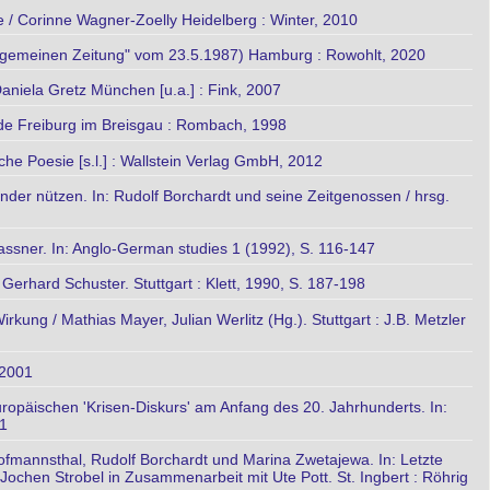
 / Corinne Wagner-Zoelly Heidelberg : Winter, 2010
Allgemeinen Zeitung" vom 23.5.1987) Hamburg : Rowohlt, 2020
aniela Gretz München [u.a.] : Fink, 2007
nde Freiburg im Breisgau : Rombach, 1998
he Poesie [s.l.] : Wallstein Verlag GmbH, 2012
nder nützen. In: Rudolf Borchardt und seine Zeitgenossen / hrsg.
assner. In: Anglo-German studies 1 (1992), S. 116-147
 Gerhard Schuster. Stuttgart : Klett, 1990, S. 187-198
ung / Mathias Mayer, Julian Werlitz (Hg.). Stuttgart : J.B. Metzler
 2001
opäischen 'Krisen-Diskurs' am Anfang des 20. Jahrhunderts. In:
61
Hofmannsthal, Rudolf Borchardt und Marina Zwetajewa. In: Letzte
chen Strobel in Zusammenarbeit mit Ute Pott. St. Ingbert : Röhrig