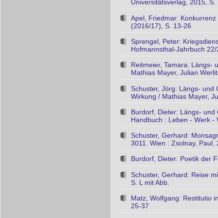
Universitätsverlag, 2015, S
Apel, Friedmar: Konkurrenz
(2016/17), S. 13-26
Sprengel, Peter: Kriegsdiens
Hofmannsthal-Jahrbuch 22/2
Reitmeier, Tamara: Längs- u
Mathias Mayer, Julian Werlitz
Schuster, Jörg: Längs- und 
Wirkung / Mathias Mayer, Juli
Burdorf, Dieter: Längs- und
Handbuch : Leben - Werk - Wi
Schuster, Gerhard: Monsagra
3011. Wien : Zsolnay, Paul,
Burdorf, Dieter: Poetik der F
Schuster, Gerhard: Reise mi
S. L mit Abb.
Matz, Wolfgang: Restitutio 
25-37