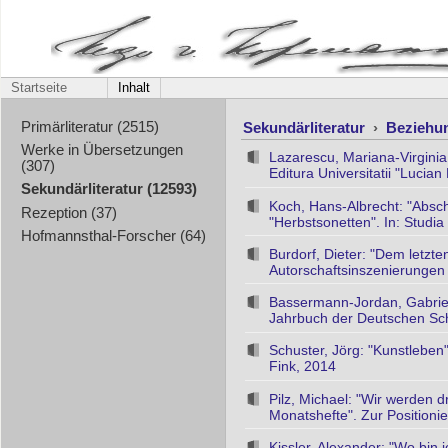
Startseite
Inhalt
Sekundärliteratur
›
Beziehu
Primärliteratur (2515)
Werke in Übersetzungen
Lazarescu, Mariana-Virginia:
(307)
Editura Universitatii "Lucian
Sekundärliteratur (12593)
Koch, Hans-Albrecht: "Absc
Rezeption (37)
"Herbstsonetten". In: Studia
Hofmannsthal-Forscher (64)
Burdorf, Dieter: "Dem letzt
Autorschaftsinszenierungen 
Bassermann-Jordan, Gabriele
Jahrbuch der Deutschen Schi
Schuster, Jörg: "Kunstleben
Fink, 2014
Pilz, Michael: "Wir werden d
Monatshefte". Zur Positioni
Kissler, Alexander: "Wo bin 