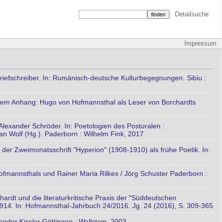
Detailsuche
Impressum
 Briefschreiber. In: Rumänisch-deutsche Kulturbegegnungen. Sibiu :
inem Anhang: Hugo von Hofmannsthal als Leser von Borchardts
Alexander Schröder. In: Poetologien des Posturalen :
ian Wolf (Hg.). Paderborn : Wilhelm Fink, 2017
der Zweimonatsschrift "Hyperion" (1908-1910) als frühe Poetik. In:
ofmannsthals und Rainer Maria Rilkes / Jörg Schuster Paderborn :
hardt und die literaturkritische Praxis der "Süddeutschen
-1914. In: Hofmannsthal-Jahrbuch 24/2016. Jg. 24 (2016), S. 309-365
ander Kissler Göttingen : Wallstein, 2003