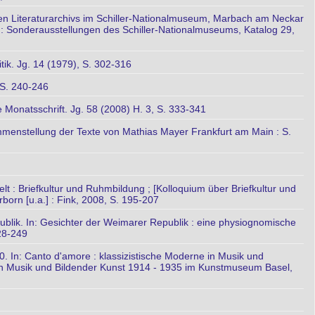
hen Literaturarchivs im Schiller-Nationalmuseum, Marbach am Neckar
ch : Sonderausstellungen des Schiller-Nationalmuseums, Katalog 29,
ik. Jg. 14 (1979), S. 302-316
 S. 240-246
 Monatsschrift. Jg. 58 (2008) H. 3, S. 333-341
menstellung der Texte von Mathias Mayer Frankfurt am Main : S.
elt : Briefkultur und Ruhmbildung ; [Kolloquium über Briefkultur und
born [u.a.] : Fink, 2008, S. 195-207
ublik. In: Gesichter der Weimarer Republik : eine physiognomische
28-249
20. In: Canto d'amore : klassizistische Moderne in Musik und
e in Musik und Bildender Kunst 1914 - 1935 im Kunstmuseum Basel,