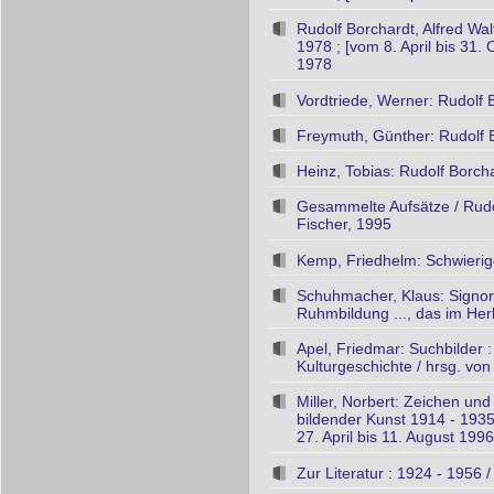
Rudolf Borchardt, Alfred Wa
1978 ; [vom 8. April bis 31
1978
Vordtriede, Werner: Rudolf 
Freymuth, Günther: Rudolf B
Heinz, Tobias: Rudolf Borch
Gesammelte Aufsätze / Rudo
Fischer, 1995
Kemp, Friedhelm: Schwierige
Schuhmacher, Klaus: Signoril
Ruhmbildung ..., das im Herb
Apel, Friedmar: Suchbilder 
Kulturgeschichte / hrsg. vo
Miller, Norbert: Zeichen und
bildender Kunst 1914 - 1935
27. April bis 11. August 199
Zur Literatur : 1924 - 1956 