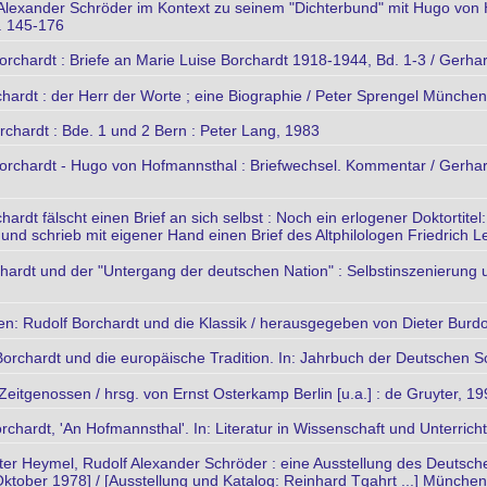
 Alexander Schröder im Kontext zu seinem "Dichterbund" mit Hugo von 
S. 145-176
orchardt : Briefe an Marie Luise Borchardt 1918-1944, Bd. 1-3 / Gerh
chardt : der Herr der Worte ; eine Biographie / Peter Sprengel München
chardt : Bde. 1 und 2 Bern : Peter Lang, 1983
Borchardt - Hugo von Hofmannsthal : Briefwechsel. Kommentar / Gerh
hardt fälscht einen Brief an sich selbst : Noch ein erlogener Doktortite
nd schrieb mit eigener Hand einen Brief des Altphilologen Friedrich Le
hardt und der "Untergang der deutschen Nation" : Selbstinszenierung 
sten: Rudolf Borchardt und die Klassik / herausgegeben von Dieter Burd
Borchardt und die europäische Tradition. In: Jahrbuch der Deutschen Sc
Zeitgenossen / hrsg. von Ernst Osterkamp Berlin [u.a.] : de Gruyter, 1
chardt, 'An Hofmannsthal'. In: Literatur in Wissenschaft und Unterricht
lter Heymel, Rudolf Alexander Schröder : eine Ausstellung des Deutsc
 Oktober 1978] / [Ausstellung und Katalog: Reinhard Tgahrt ...] Münche