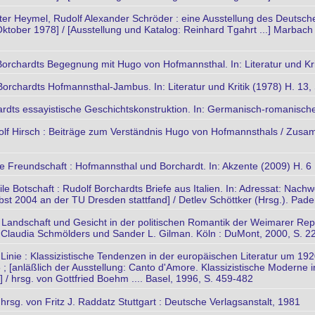
lter Heymel, Rudolf Alexander Schröder : eine Ausstellung des Deutsc
. Oktober 1978] / [Ausstellung und Katalog: Reinhard Tgahrt ...] Marba
Borchardts Begegnung mit Hugo von Hofmannsthal. In: Literatur und Krit
orchardts Hofmannsthal-Jambus. In: Literatur und Kritik (1978) H. 13,
ardts essayistische Geschichtskonstruktion. In: Germanisch-romanische
lf Hirsch : Beiträge zum Verständnis Hugo von Hofmannsthals / Zusam
 Freundschaft : Hofmannsthal und Borchardt. In: Akzente (2009) H. 6
e Botschaft : Rudolf Borchardts Briefe aus Italien. In: Adressat: Nachw
st 2004 an der TU Dresden stattfand] / Detlev Schöttker (Hrsg.). Pader
: Landschaft und Gesicht in der politischen Romantik der Weimarer Rep
n Claudia Schmölders und Sander L. Gilman. Köln : DuMont, 2000, S. 2
 Linie : Klassizistische Tendenzen in der europäischen Literatur um 19
 ; [anläßlich der Ausstellung: Canto d'Amore. Klassizistische Modern
6] / hrsg. von Gottfried Boehm .... Basel, 1996, S. 459-482
/ hrsg. von Fritz J. Raddatz Stuttgart : Deutsche Verlagsanstalt, 1981