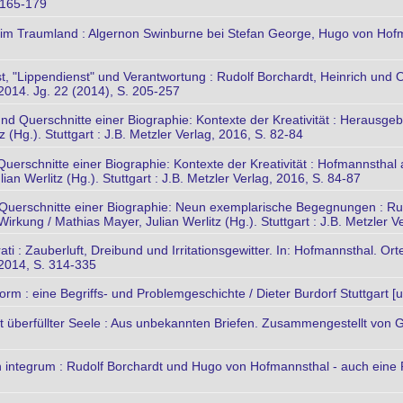
. 165-179
 im Traumland : Algernon Swinburne bei Stefan George, Hugo von Hofm
t, "Lippendienst" und Verantwortung : Rudolf Borchardt, Heinrich und O
014. Jg. 22 (2014), S. 205-257
nd Querschnitte einer Biographie: Kontexte der Kreativität : Herausge
 (Hg.). Stuttgart : J.B. Metzler Verlag, 2016, S. 82-84
Querschnitte einer Biographie: Kontexte der Kreativität : Hofmannsthal
an Werlitz (Hg.). Stuttgart : J.B. Metzler Verlag, 2016, S. 84-87
 Querschnitte einer Biographie: Neun exemplarische Begegnungen : Rud
rkung / Mathias Mayer, Julian Werlitz (Hg.). Stuttgart : J.B. Metzler V
ti : Zauberluft, Dreibund und Irritationsgewitter. In: Hofmannsthal. O
 2014, S. 314-335
orm : eine Begriffs- und Problemgeschichte / Dieter Burdorf Stuttgart [u
t überfüllter Seele : Aus unbekannten Briefen. Zusammengestellt von Ge
in integrum : Rudolf Borchardt und Hugo von Hofmannsthal - auch eine