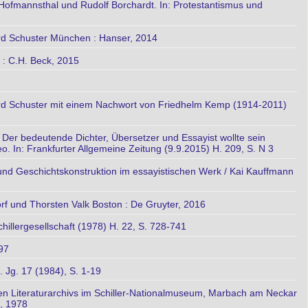
Hofmannsthal und Rudolf Borchardt. In: Protestantismus und
ard Schuster München : Hanser, 2014
 : C.H. Beck, 2015
ard Schuster mit einem Nachwort von Friedhelm Kemp (1914-2011)
l: Der bedeutende Dichter, Übersetzer und Essayist wollte sein
o. In: Frankfurter Allgemeine Zeitung (9.9.2015) H. 209, S. N 3
und Geschichtskonstruktion im essayistischen Werk / Kai Kauffmann
orf und Thorsten Valk Boston : De Gruyter, 2016
hillergesellschaft (1978) H. 22, S. 728-741
997
. Jg. 17 (1984), S. 1-19
hen Literaturarchivs im Schiller-Nationalmuseum, Marbach am Neckar
n, 1978