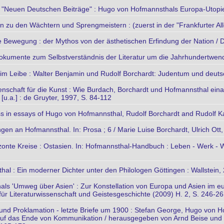
e "Neuen Deutschen Beiträge" : Hugo von Hofmannsthals Europa-Utopie
on zu den Wächtern und Sprengmeistern : (zuerst in der "Frankfurter 
e Bewegung : der Mythos von der ästhetischen Erfindung der Nation / D
 Dokumente zum Selbstverständnis der Literatur um die Jahrhundertwe
im Leibe : Walter Benjamin und Rudolf Borchardt: Judentum und deutsc
enschaft für die Kunst : Wie Burdach, Borchardt und Hofmannsthal eina
[u.a.] : de Gruyter, 1997, S. 84-112
ss in essays of Hugo von Hofmannsthal, Rudolf Borchardt and Rudolf K
gen an Hofmannsthal. In: Prosa ; 6 / Marie Luise Borchardt, Ulrich Ott,
nte Kreise : Ostasien. In: Hofmannsthal-Handbuch : Leben - Werk - Wirk
hal : Ein moderner Dichter unter den Philologen Göttingen : Wallstein,
s 'Umweg über Asien' : Zur Konstellation von Europa und Asien im eur
 für Literaturwissenschaft und Geistesgeschichte (2009) H. 2, S. 246-2
 und Proklamation - letzte Briefe um 1900 : Stefan George, Hugo von 
auf das Ende von Kommunikation / herausgegeben von Arnd Beise und Jo