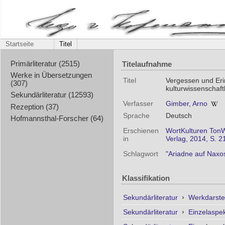
Startseite
Titel
Titelaufnahme
Primärliteratur (2515)
Werke in Übersetzungen
Titel
Vergessen und Eri
(307)
kulturwissenschaft
Sekundärliteratur (12593)
Verfasser
Gimber, Arno
Rezeption (37)
Sprache
Deutsch
Hofmannsthal-Forscher (64)
Erschienen
WortKulturen TonWe
in
Verlag, 2014, S. 2
Schlagwort
"Ariadne auf Naxo
Klassifikation
Sekundärliteratur
›
Werkdarste
Sekundärliteratur
›
Einzelaspe