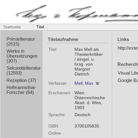
Startseite
Titel
Titelaufnahme
Links
Primärliteratur
(2515)
http://e
Titel
Max Mell als
Werke in
Theaterkritiker
Übersetzungen
/ eingel. u.
(307)
Recherch
hrsg. von
Sekundärliteratur
Margret
(12593)
Visual Li
Dietrich
Rezeption (37)
Google B
Verfasser
Mell, Max
Hofmannsthal-
Forscher (64)
Erschienen
Wien :
Österreichische
Akad. d. Wiss,
1983
Sprache
Deutsch
ISBN
3700105835
Online