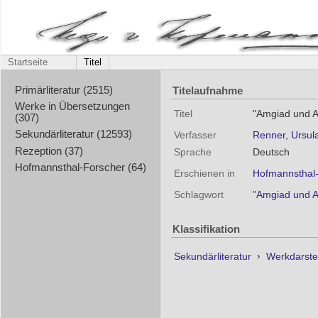
Startseite
Titel
Titelaufnahme
Primärliteratur (2515)
Werke in Übersetzungen
Titel
"Amgiad und A
(307)
Sekundärliteratur (12593)
Verfasser
Renner, Ursul
Rezeption (37)
Sprache
Deutsch
Hofmannsthal-Forscher (64)
Erschienen in
Hofmannsthal-H
Schlagwort
"Amgiad und 
Klassifikation
Sekundärliteratur
›
Werkdarste