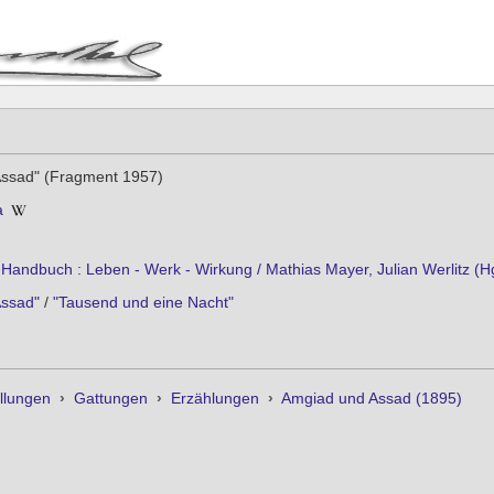
ssad" (Fragment 1957)
a
andbuch : Leben - Werk - Wirkung / Mathias Mayer, Julian Werlitz (Hg.)
Assad"
/
"Tausend und eine Nacht"
llungen
›
Gattungen
›
Erzählungen
›
Amgiad und Assad (1895)