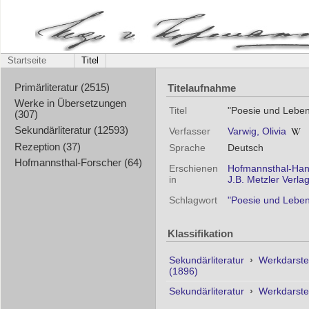
Startseite
Titel
Titelaufnahme
Primärliteratur (2515)
Werke in Übersetzungen
Titel
"Poesie und Leben
(307)
Sekundärliteratur (12593)
Verfasser
Varwig, Olivia
Rezeption (37)
Sprache
Deutsch
Hofmannsthal-Forscher (64)
Erschienen
Hofmannsthal-Handb
in
J.B. Metzler Verla
Schlagwort
"Poesie und Lebe
Klassifikation
Sekundärliteratur
›
Werkdarste
(1896)
Sekundärliteratur
›
Werkdarste