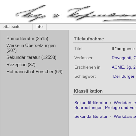
Startseite
Titel
Titelaufnahme
Primärliteratur (2515)
Werke in Übersetzungen
Titel
Il "borghese
(307)
Sekundärliteratur (12593)
Verfasser
Rovagnati, G
Rezeption (37)
Erschienen in
ACME. Jg. 2
Hofmannsthal-Forscher (64)
Schlagwort
"Der Bürger a
Klassifikation
Sekundärliteratur
›
Werkdarste
Bearbeitungen, Prologe und Vo
Sekundärliteratur
›
Werkdarste