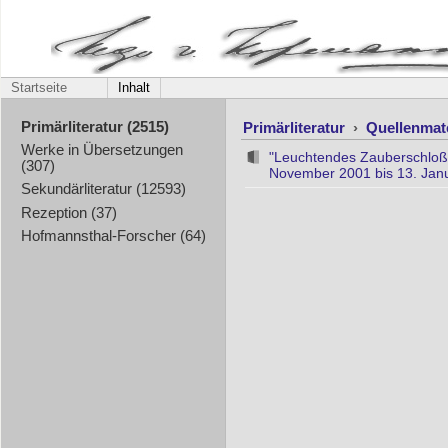
Startseite
Inhalt
Primärliteratur
›
Quellenmat
Primärliteratur (2515)
Werke in Übersetzungen
"Leuchtendes Zauberschloß 
(307)
November 2001 bis 13. Janua
Sekundärliteratur (12593)
Rezeption (37)
Hofmannsthal-Forscher (64)