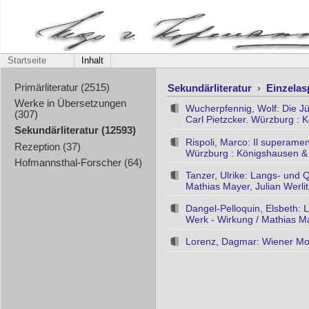
Startseite
Inhalt
Sekundärliteratur
›
Einzela
Primärliteratur (2515)
Werke in Übersetzungen
Wucherpfennig, Wolf: Die Jü
(307)
Carl Pietzcker. Würzburg :
Sekundärliteratur (12593)
Rispoli, Marco: Il superamen
Rezeption (37)
Würzburg : Königshausen &
Hofmannsthal-Forscher (64)
Tanzer, Ulrike: Langs- und
Mathias Mayer, Julian Werlitz
Dangel-Pelloquin, Elsbeth:
Werk - Wirkung / Mathias May
Lorenz, Dagmar: Wiener Mode