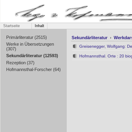
Startseite
Inhalt
Sekundärliteratur
›
Werkdar
Primärliteratur (2515)
Werke in Übersetzungen
Greisenegger, Wolfgang: D
(307)
Sekundärliteratur (12593)
Hofmannsthal. Orte : 20 bi
Rezeption (37)
Hofmannsthal-Forscher (64)