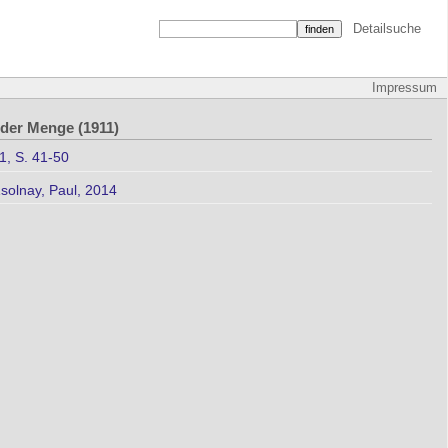
Detailsuche
Impressum
 der Menge (1911)
1, S. 41-50
solnay, Paul, 2014