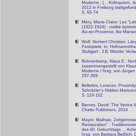
Moderne ; [... Kolloquium, 
2012 in Freiburg stattgefund
S. 55-74
Méry, Marie-Claire: Les "Le
(1922-1924) : civilité épistol
Aix-en-Provence: Aix-Marseil
Wolf, Norbert Christian: Län
Festspiele. In: Hofmannstha
Stuttgart : J.B. Metzler Verl
Bohnenkamp, Klaus E.: Norb
zusammengestellt von Klaus 
Moderne / hrsg. von Jürgen 
297-359
Bellettini, Lorenzo: Proximi
Schnitzler's Hidden Manuscri
S. 119-152
Barnes, David: The Venice My
Chatto Publishers, 2014
Mayer, Mathias: Zeitgenosse
Restauration" : Traditionsve
des 60. Geburtstags ... Ach
hrsg. von Barbara Beßlich, D