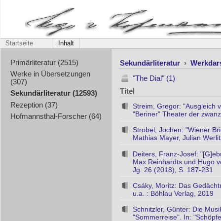
Startseite
Inhalt
Sekundärliteratur
›
Werkdar
Primärliteratur (2515)
Werke in Übersetzungen
"The Dial" (1)
(307)
Titel
Sekundärliteratur (12593)
Rezeption (37)
Streim, Gregor: "Ausgleich 
"Beriner" Theater der zwanz
Hofmannsthal-Forscher (64)
Strobel, Jochen: "Wiener Br
Mathias Mayer, Julian Werlit
Deiters, Franz-Josef: "[G]
Max Reinhardts und Hugo v
Jg. 26 (2018), S. 187-231
Csáky, Moritz: Das Gedächtni
u.a. : Böhlau Verlag, 2019
Schnitzler, Günter: Die Musi
"Sommerreise". In: "Schöpfer