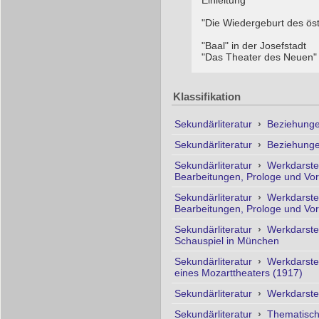
Einleitung
"Die Wiedergeburt des ös
"Baal" in der Josefstadt
"Das Theater des Neuen"
Klassifikation
Sekundärliteratur
›
Beziehunge
Sekundärliteratur
›
Beziehunge
Sekundärliteratur
›
Werkdarste
Bearbeitungen, Prologe und Vo
Sekundärliteratur
›
Werkdarste
Bearbeitungen, Prologe und Vo
Sekundärliteratur
›
Werkdarste
Schauspiel in München
Sekundärliteratur
›
Werkdarste
eines Mozarttheaters (1917)
Sekundärliteratur
›
Werkdarste
Sekundärliteratur
›
Thematisc