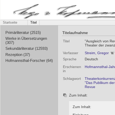
Startseite
Titel
Titelaufnahme
Primärliteratur (2515)
Werke in Übersetzungen
Titel
"Ausgleich von Rev
(307)
Theater der zwanz
Sekundärliteratur (12593)
Verfasser
Streim, Gregor
Rezeption (37)
Sprache
Deutsch
Hofmannsthal-Forscher (64)
Erschienen
Hofmannsthal-Jahr
in
Schlagwort
Theaterkonkurrenz
"Das Publikum der
Revue
Zum Inhalt:
Zum Inhalt: