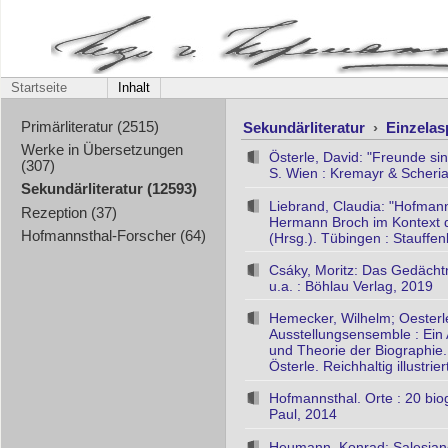
Startseite
Inhalt
Sekundärliteratur
›
Einzela
Primärliteratur (2515)
Werke in Übersetzungen
Österle, David: "Freunde sin
(307)
S. Wien : Kremayr & Scheri
Sekundärliteratur (12593)
Liebrand, Claudia: "Hofmann
Rezeption (37)
Hermann Broch im Kontext d
Hofmannsthal-Forscher (64)
(Hrsg.). Tübingen : Stauffe
Csáky, Moritz: Das Gedächtni
u.a. : Böhlau Verlag, 2019
Hemecker, Wilhelm; Oesterle
Ausstellungsensemble : Ein 
und Theorie der Biographie
Österle. Reichhaltig illustrie
Hofmannsthal. Orte : 20 bi
Paul, 2014
Heumann, Konrad: Salesiane