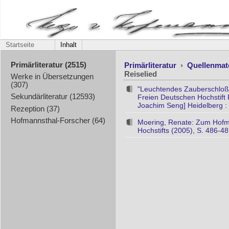
Startseite
Inhalt
Primärliteratur
›
Quellenmat
Primärliteratur (2515)
Reiselied
Werke in Übersetzungen
(307)
"Leuchtendes Zauberschloß 
Sekundärliteratur (12593)
Freien Deutschen Hochstift
Joachim Seng] Heidelberg : 
Rezeption (37)
Hofmannsthal-Forscher (64)
Moering, Renate: Zum Hofma
Hochstifts (2005), S. 486-4