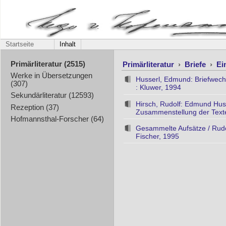
Startseite
Inhalt
Primärliteratur
›
Briefe
›
Ei
Primärliteratur (2515)
Werke in Übersetzungen
Husserl, Edmund: Briefwechse
(307)
: Kluwer, 1994
Sekundärliteratur (12593)
Hirsch, Rudolf: Edmund Huss
Rezeption (37)
Zusammenstellung der Texte
Hofmannsthal-Forscher (64)
Gesammelte Aufsätze / Rudo
Fischer, 1995