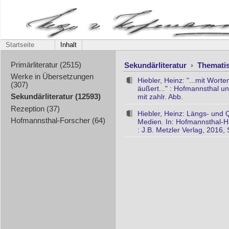
Startseite
Inhalt
Sekundärliteratur
›
Themati
Primärliteratur (2515)
Werke in Übersetzungen
Hiebler, Heinz: "...mit Wor
(307)
äußert..." : Hofmannsthal u
mit zahlr. Abb.
Sekundärliteratur (12593)
Rezeption (37)
Hiebler, Heinz: Längs- und 
Hofmannsthal-Forscher (64)
Medien. In: Hofmannsthal-Ha
: J.B. Metzler Verlag, 2016,