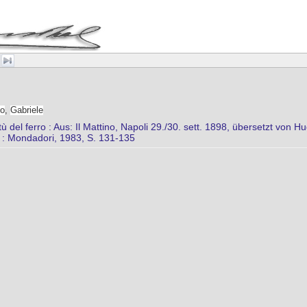
io
,
Gabriele
tù del ferro : Aus: Il Mattino, Napoli 29./30. sett. 1898, übersetzt von Hu
o : Mondadori, 1983, S. 131-135