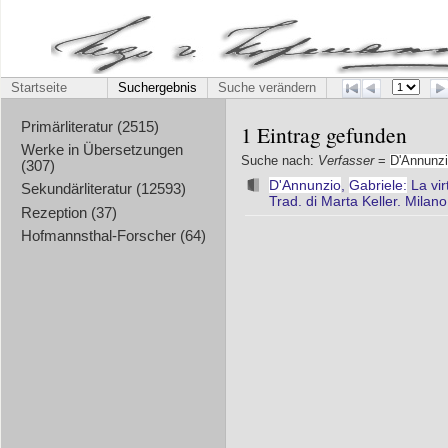
Startseite
Suchergebnis
Suche verändern
Primärliteratur (2515)
1 Eintrag gefunden
Werke in Übersetzungen
Suche nach:
Verfasser
=
D'Annunz
(307)
D'Annunzio
,
Gabriele:
La vir
Sekundärliteratur (12593)
Trad. di Marta Keller. Milan
Rezeption (37)
Hofmannsthal-Forscher (64)