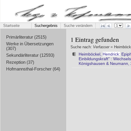
Startseite
Suchergebnis
Suche verändern
Primärliteratur (2515)
1 Eintrag gefunden
Werke in Übersetzungen
Suche nach:
Verfasser
= Heimböck
(307)
Heimböckel,
Hendrick:
Epiph
Sekundärliteratur (12593)
Einbildungskraft" : Wechse
Rezeption (37)
Königshausen & Neumann, 
Hofmannsthal-Forscher (64)