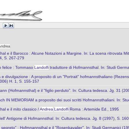
Andrea
l e il Barocco : Alcune Notazioni a Margine. In: La scena ritrovata Mito
4, S. 267-279
so felice : Tommaso
Landolfi
traduttore di Hofmannsthal. In: Studi German
a e divulgazione : A proposito di un "Portrait" hofmannsthaliano (Rez
2006) H. 1, S. 155-157
 (Hofmannsthal) e il "figlio perduto". In: Cultura tedesca. Jg. 31 (20
ch IN MEMORIAM a proposito dei suoi scritti Hofmannsthaliani. In: Stu
l e il mito classico /
Andrea
Landolfi
Roma : Artemide Ed., 1995
 dell' Antigone di Hofmannsthal. In: Cultura tedesca. Jg. 8 (1997), S. 16
 segreto" : Hofmnannsthal e il "Rosenkavalier". In: Studi Germanici (1