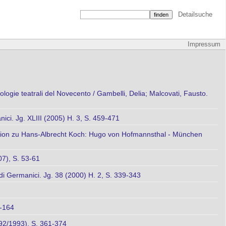
Detailsuche
Impressum
logie teatrali del Novecento / Gambelli, Delia; Malcovati, Fausto.
ici. Jg. XLIII (2005) H. 3, S. 459-471
ension zu Hans-Albrecht Koch: Hugo von Hofmannsthal - München
07), S. 53-61
di Germanici. Jg. 38 (2000) H. 2, S. 339-343
0-164
992/1993), S. 361-374