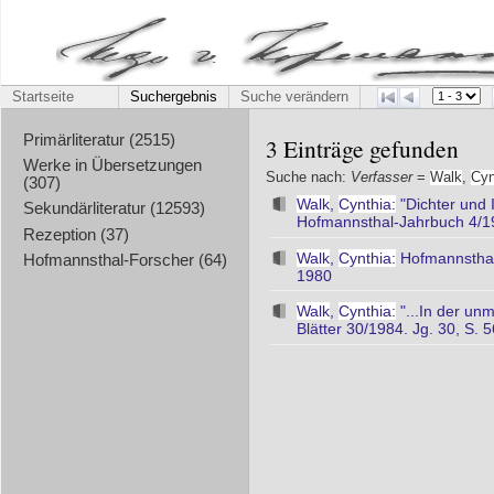
Startseite
Suchergebnis
Suche verändern
Primärliteratur (2515)
3 Einträge gefunden
Werke in Übersetzungen
Suche nach:
Verfasser
=
Walk
,
Cyn
(307)
Walk
,
Cynthia:
"Dichter und 
Sekundärliteratur (12593)
Hofmannsthal-Jahrbuch 4/19
Rezeption (37)
Walk
,
Cynthia:
Hofmannsthal
Hofmannsthal-Forscher (64)
1980
Walk
,
Cynthia:
"...In der un
Blätter 30/1984. Jg. 30, S. 