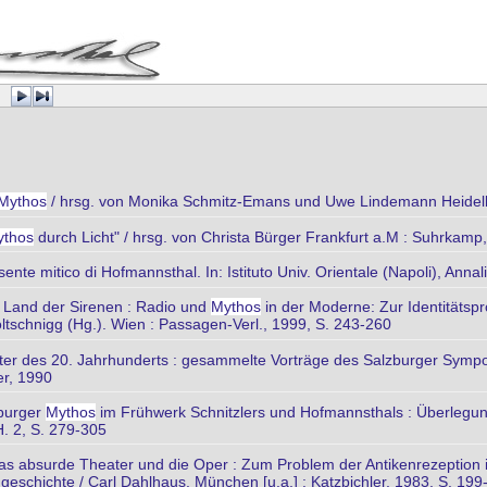
Mythos
/ hrsg. von Monika Schmitz-Emans und Uwe Lindemann Heidelbe
ythos
durch Licht" / hrsg. von Christa Bürger Frankfurt a.M : Suhrkamp
ente mitico di Hofmannsthal. In: Istituto Univ. Orientale (Napoli), Annal
m Land der Sirenen : Radio und
Mythos
in der Moderne: Zur Identitätspr
oltschnigg (Hg.). Wien : Passagen-Verl., 1999, S. 243-260
ter des 20. Jahrhunderts : gesammelte Vorträge des Salzburger Sympos
er, 1990
sburger
Mythos
im Frühwerk Schnitzlers und Hofmannsthals : Überlegung
H. 2, S. 279-305
das absurde Theater und die Oper : Zum Problem der Antikenrezeption 
eschichte / Carl Dahlhaus. München [u.a.] : Katzbichler, 1983, S. 199