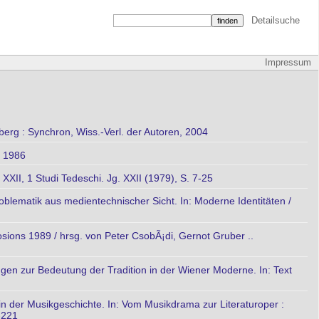
Detailsuche
Impressum
rg : Synchron, Wiss.-Verl. der Autoren, 2004
, 1986
i XXII, 1 Studi Tedeschi. Jg. XXII (1979), S. 7-25
oblematik aus medientechnischer Sicht. In: Moderne Identitäten /
ions 1989 / hrsg. von Peter CsobÃ¡di, Gernot Gruber ..
en zur Bedeutung der Tradition in der Wiener Moderne. In: Text
in der Musikgeschichte. In: Vom Musikdrama zur Literaturoper :
-221