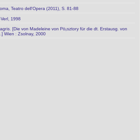
Roma, Teatro dell'Opera (2011), S. 81-88
-Verl, 1998
gris. [Die von Madeleine von Pö¡sztory für die dt. Erstausg. von
.] Wien : Zsolnay, 2000