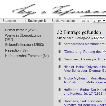
Startseite
Suchergebnis
Suche verändern
Primärliteratur (2515)
32 Einträge gefunden
Werke in Übersetzungen
Suche nach:
Schlagwort
=
Mythos
(307)
Komparatistik als Arbeit am
Sekundärliteratur (12593)
Rezeption (37)
"Zerstörung, Rettung des
M
Hofmannsthal-Forscher (64)
Giampiero, Cavaaglià: Il pres
Hiebler, Heinz: Odysseus i
Alice Bolterauer; Dietmar G
Antike Mythen im Musikthea
Anif/Salzburg : Müller-Speis
Hoffmann, Birthe: Der Hab
und Kontext. Jg. 17 (1989) 
Dahlhaus, Carl: Euripides, 
Aufsätze zur neueren Operng